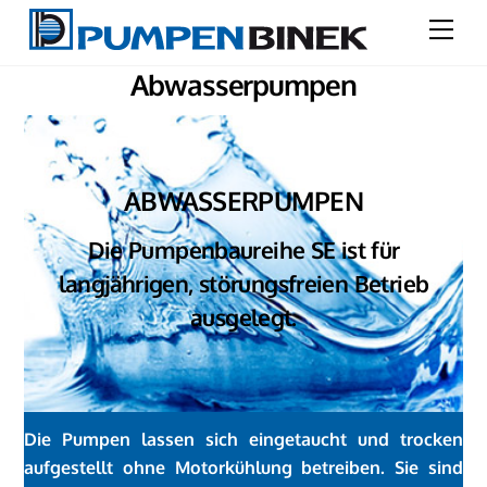
Skip
Men
to
content
Abwasserpumpen
ABWASSERPUMPEN
Die Pumpenbaureihe SE ist für
langjährigen, störungsfreien Betrieb
ausgelegt.
Die Pumpen lassen sich eingetaucht und trocken
aufgestellt ohne Motorkühlung betreiben. Sie sind