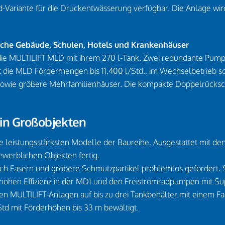
Variante für die Druckentwässerung verfügbar. Die Anlage wi
iche Gebäude, Schulen, Hotels und Krankenhäuser
ie MULTILIFT MLD mit ihrem 270 l-Tank. Zwei redundante Pumpe
 die MLD Fördermengen bis 11.400 l/Std., im Wechselbetrieb soga
sowie größere Mehrfamilienhäuser. Die kompakte Doppelrückschl
 in Großobjekten
leistungsstärksten Modelle der Baureihe. Ausgestattet mit de
werblichen Objekten fertig.
h Fasern und gröbere Schmutzpartikel problemlos gefördert. S
er hohen Effizienz in der MD1 und den Freistromradpumpen mit 
n MULTILIFT-Anlagen auf bis zu drei Tankbehälter mit einem F
Std mit Förderhöhen bis 33 m bewältigt.