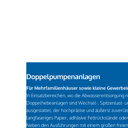
Doppelpumpenanlagen
Für Mehrfamilienhäuser sowie kleine Gewerbei
In Einsatzbereichen, wo die Abwasserentsorgung 
Doppelhebeanlagen sind Wechsel-, Spitzenlast- u
ausgestattet, der hochpräzise und äußerst zuverl
langfaseriges Papier, adhäsive Fettrückstände od
Neben den Ausführungen mit einem großen freien 