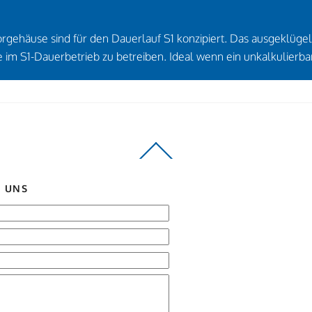
häuse sind für den Dauerlauf S1 konzipiert. Das ausgeklügelte
 im S1-Dauerbetrieb zu betreiben. Ideal wenn ein unkalkulierba
Back
To
Top
E UNS