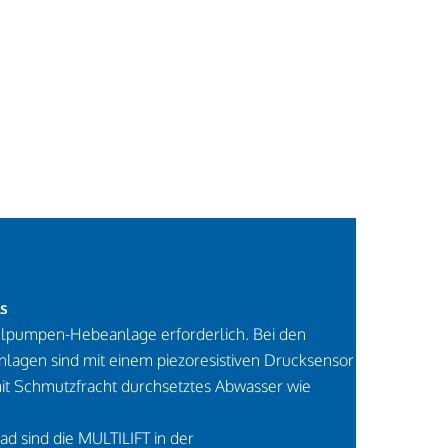
ls
pelpumpen-Hebeanlage erforderlich. Bei den
lagen sind mit einem piezoresistiven Drucksensor
mit Schmutzfracht durchsetztes Abwasser wie
 sind die MULTILIFT in der