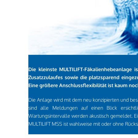
Die kleinste MULTILIFT-Fäkalienhebeanlage 
Zusatzzulaufes sowie die platzsparend einge
Eine größere Anschlussflexibilität ist kaum no
Die Anlage wird mit dem neu konzipierten und be
sind alle Meldungen auf einen Blick ersicht
Wartungsintervalle werden akustisch gemeldet. Ein 
MULTILIFT MSS ist wahlweise mit oder ohne Rücksc