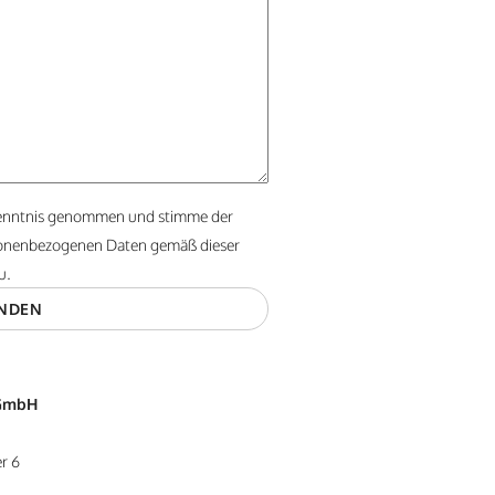
enntnis genommen und stimme der
onenbezogenen Daten gemäß dieser
u.
GmbH
r 6
e